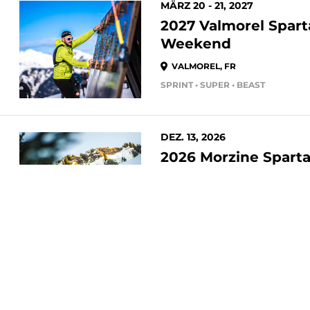
MÄRZ 20 - 21, 2027
2027 Valmorel Spar
Weekend
VALMOREL, FR
SPRINT • SUPER • BEAST
DEZ. 13, 2026
2026 Morzine Spart
Trail 10K, 21K
MORZINE AVORIAZ, FR
TRAIL 10K • TRAIL HALF MARATHO
SPARTAN RENNEN
TRAINIER
JULI 02 - 04, 2027
Trail-Rennen
Spartan R
2027 Morzine Sparta
Ausdauerrennen
The Spart
World Championshi