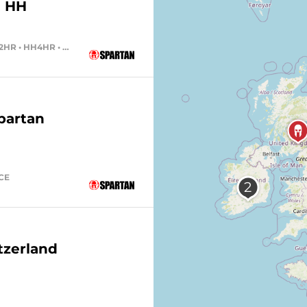
& HH
SPRINT • SUPER • KIDS RACE • HH12HR • HH4HR • HH24HR
partan
ACE
tzerland