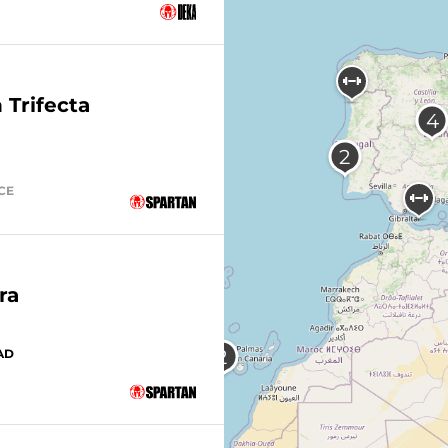
 Trifecta
ACE
ra
AD