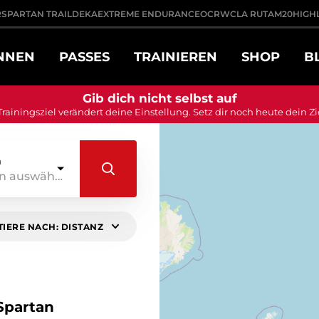
R
SPARTAN TRAIL
DEKA
EXTREME ENDURANCE
OCRWC
LA RUTA
M20
HIGH
NNEN
PASSES
TRAINIEREN
SHOP
B
Gib dich nicht selbst auf
Trainingsziel verändert deine Einstellung. Setz dir noch heute dein Zi
n
Daten auswählen
TIERE NACH: DISTANZ
 Spartan