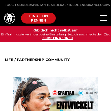
TOUGH MUDDER
SPARTAN TRAIL
DEKA
EXTREME ENDURANCE
OCRW
FINDE EIN
RENNEN
Gib dich nicht selbst auf
Ein Trainingsziel verändert deine Einstellung. Setz dir noch heute dein Ziel.
FINDE EIN RENNEN
LIFE
/
PARTNERSHIP-COMMUNITY