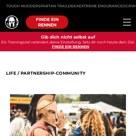
TOUGH MUDDER
SPARTAN TRAIL
DEKA
EXTREME ENDURANCE
OCRW
FINDE EIN
RENNEN
Gib dich nicht selbst auf
Ein Trainingsziel verändert deine Einstellung. Setz dir noch heute dein Ziel.
FINDE EIN RENNEN
LIFE
/
PARTNERSHIP-COMMUNITY