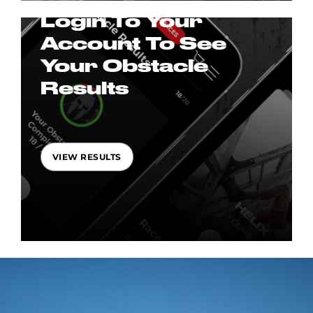
Login To Your
Account To See
Your Obstacle
Results
VIEW RESULTS