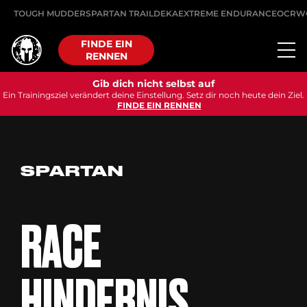
TOUGH MUDDER
SPARTAN TRAIL
DEKA
EXTREME ENDURANCE
OCRW
FINDE EIN
RENNEN
Gib dich nicht selbst auf
Ein Trainingsziel verändert deine Einstellung. Setz dir noch heute dein Ziel.
FINDE EIN RENNEN
SPARTAN
RACE
HINDERNIS