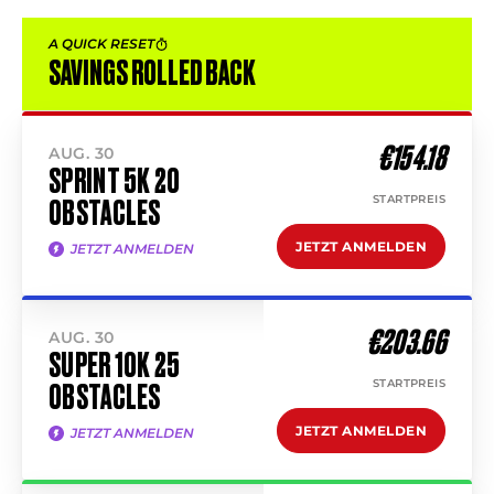
A QUICK RESET
SAVINGS ROLLED BACK
€154.18
AUG. 30
SPRINT 5K 20
STARTPREIS
OBSTACLES
JETZT ANMELDEN
JETZT ANMELDEN
€203.66
AUG. 30
SUPER 10K 25
STARTPREIS
OBSTACLES
JETZT ANMELDEN
JETZT ANMELDEN