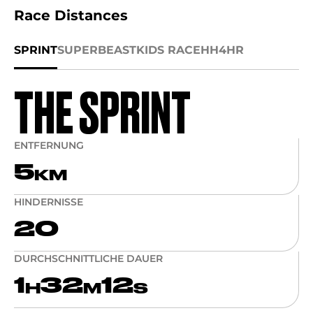
Race Distances
SPRINT
SUPER
BEAST
KIDS RACE
HH4HR
THE SPRINT
ENTFERNUNG
5
KM
HINDERNISSE
20
DURCHSCHNITTLICHE DAUER
1
32
12
H
M
S