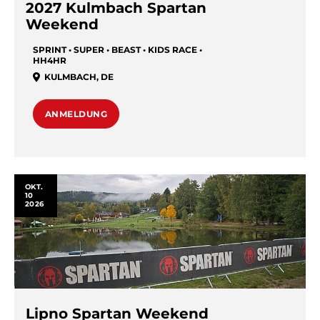
2027 Kulmbach Spartan
Weekend
SPRINT • SUPER • BEAST • KIDS RACE •
HH4HR
KULMBACH
,
DE
ANMELDUNG
OKT.
10
2026
Lipno Spartan Weekend