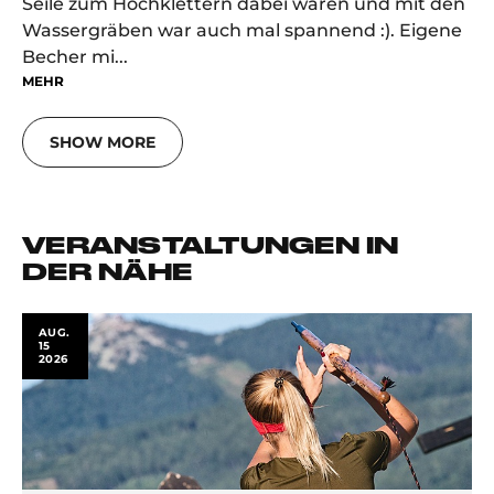
Seile zum Hochklettern dabei waren und mit den
Wassergräben war auch mal spannend :). Eigene
Becher mi...
MEHR
SHOW MORE
VERANSTALTUNGEN IN
DER NÄHE
AUG.
15
2026