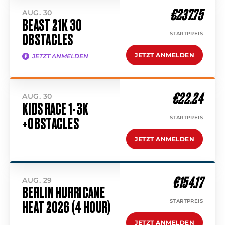
€237.75
AUG. 30
BEAST 21K 30
STARTPREIS
OBSTACLES
JETZT ANMELDEN
JETZT ANMELDEN
€22.24
AUG. 30
KIDS RACE 1-3K
STARTPREIS
+OBSTACLES
JETZT ANMELDEN
€154.17
AUG. 29
BERLIN HURRICANE
STARTPREIS
HEAT 2026 (4 HOUR)
JETZT ANMELDEN