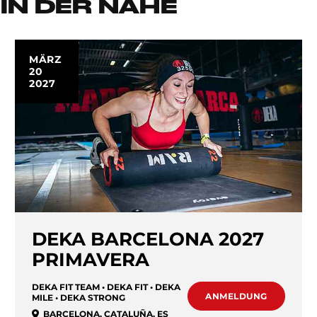
IN DER NÄHE
MÄRZ
20
2027
DEKA BARCELONA 2027
PRIMAVERA
DEKA FIT TEAM • DEKA FIT • DEKA
ANMELDUNG
MILE • DEKA STRONG
BARCELONA
,
CATALUÑA
,
ES