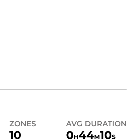
ZONES
AVG DURATION
10
0
44
10
H
M
S