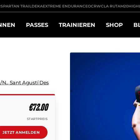
R
SPARTAN TRAIL
DEKA
EXTREME ENDURANCE
OCRWC
LA RUTA
M20
HIGH
NNEN
PASSES
TRAINIEREN
SHOP
B
/n.
,
Sant Agustí Des
€72.00
STARTPREIS
JETZT ANMELDEN