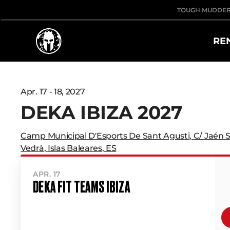
TOUGH MUDDE
RE
Apr. 17 - 18, 2027
DEKA IBIZA 2027
Camp Municipal D'Esports De Sant Agusti
,
C/ Jaén S
Vedrà
,
Islas Baleares
,
ES
APR. 17
DEKA FIT TEAMS IBIZA