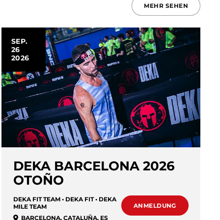
MEHR SEHEN
SEP.
26
2026
DEKA BARCELONA 2026
OTOÑO
DEKA FIT TEAM • DEKA FIT • DEKA
ANMELDUNG
MILE TEAM
BARCELONA
,
CATALUÑA
,
ES