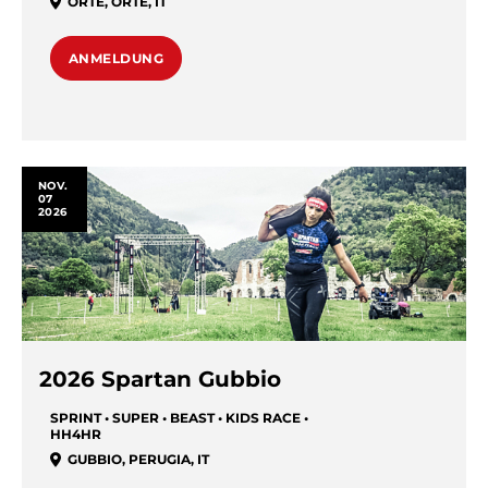
ORTE
,
ORTE
,
IT
ANMELDUNG
NOV.
07
2026
2026 Spartan Gubbio
SPRINT • SUPER • BEAST • KIDS RACE •
HH4HR
GUBBIO
,
PERUGIA
,
IT