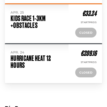
€33.24
APR. 25
KIDS RACE 1-3KM
STARTPREIS
+OBSTACLES
CLOSED
€209.16
APR. 24
HURRICANE HEAT 12
STARTPREIS
HOURS
CLOSED