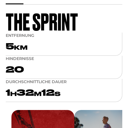
THE SPRINT
ENTFERNUNG
5
KM
HINDERNISSE
20
DURCHSCHNITTLICHE DAUER
1
32
12
H
M
S