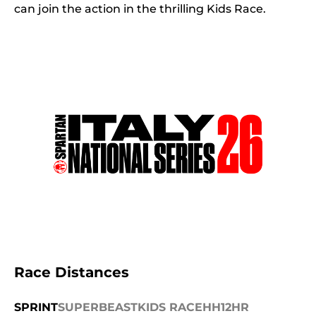
can join the action in the thrilling Kids Race.
Race Distances
SPRINT
SUPER
BEAST
KIDS RACE
HH12HR