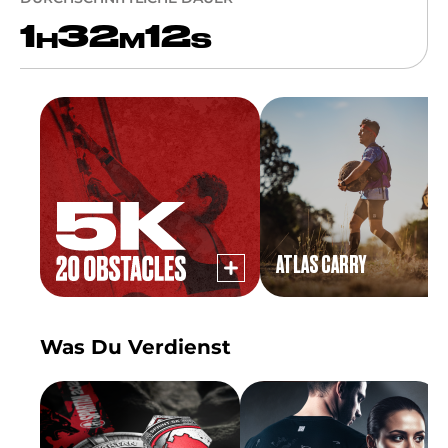
1
32
12
H
M
S
ATLAS CARRY
Was Du Verdienst