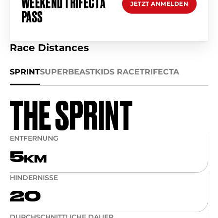
WEEKEND TRIFECTA
JETZT ANMELDEN
PASS
Race Distances
SPRINT
SUPER
BEAST
KIDS RACE
TRIFECTA
THE SPRINT
ENTFERNUNG
5
KM
HINDERNISSE
20
DURCHSCHNITTLICHE DAUER