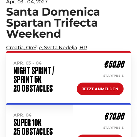
Apr. 03 - 04, 2027
Santa Domenica
Spartan Trifecta
Weekend
Croatia
,
Orešje
,
Sveta Nedelja
,
HR
€ 56.00
APR. 03 - 04
NIGHT SPRINT /
STARTPREIS
SPRINT 5K
20 OBSTACLES
JETZT ANMELDEN
€ 76.00
APR. 04
SUPER 10K
STARTPREIS
25 OBSTACLES