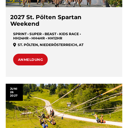
2027 St. Pölten Spartan
Weekend
SPRINT • SUPER • BEAST • KIDS RACE •
HH24HR • HH4HR • HH12HR
ST. PÖLTEN
,
NIEDERÖSTERREICH
,
AT
ANMELDUNG
JUNI
26
2027