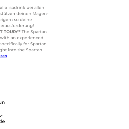
le Isodrink bei allen
rstützen deinen Magen-
eigern so deine
Herausforderung!
 TOUR:**
The Spartan
n with an experienced
pecifically for Spartan
ight into the Spartan
tes
un
A-
de