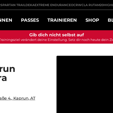
R
SPARTAN TRAIL
DEKA
EXTREME ENDURANCE
OCRWC
LA RUTA
M20
HIGH
NNEN
PASSES
TRAINIEREN
SHOP
B
Gib dich nicht selbst auf
Trainingsziel verändert deine Einstellung. Setz dir noch heute dein Zi
run
ra
aße 4,
,
Kaprun
,
AT