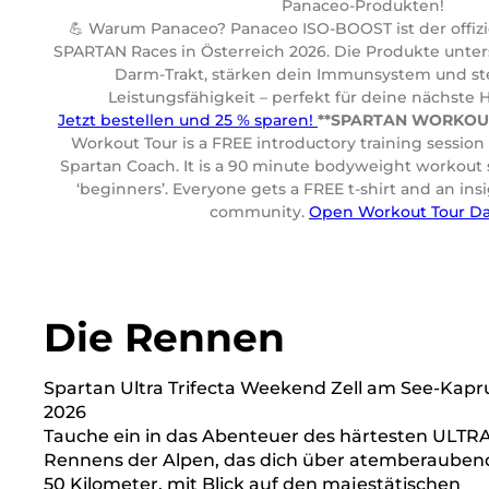
Panaceo-Produkten!
💪 Warum Panaceo? Panaceo ISO-BOOST ist der offiziel
SPARTAN Races in Österreich 2026. Die Produkte unte
Darm-Trakt, stärken dein Immunsystem und st
Leistungsfähigkeit – perfekt für deine nächste 
Jetzt bestellen und 25 % sparen!
**SPARTAN WORKOUT
Workout Tour is a FREE introductory training sessio
Spartan Coach. It is a 90 minute bodyweight workout s
‘beginners’. Everyone gets a FREE t-shirt and an ins
community.
Open Workout Tour Da
Die Rennen
Spartan Ultra Trifecta Weekend Zell am See-Kapr
2026
Tauche ein in das Abenteuer des härtesten ULTR
Rennens der Alpen, das dich über atemberauben
50 Kilometer, mit Blick auf den majestätischen