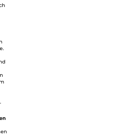
rch
n
e.
nd
en
um
.
len
nen