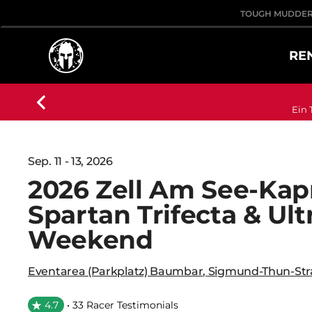
TOUGH MUDDE
RE
Ein 
Sep. 11 - 13, 2026
2026 Zell Am See-Kap
Spartan Trifecta & Ult
Weekend
Eventarea (Parkplatz) Baumbar
,
Sigmund-Thun-Str
4.7
• 33 Racer Testimonials