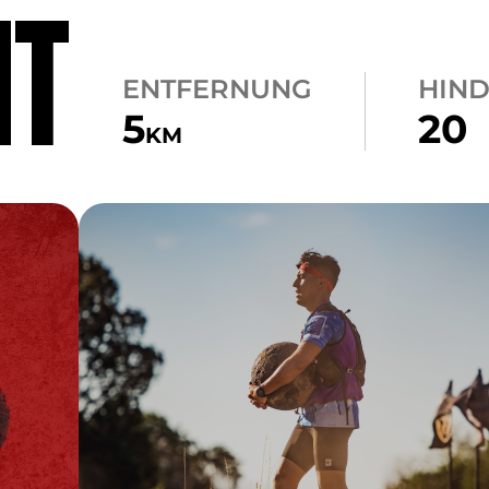
NT
ENTFERNUNG
HIND
5
20
KM
CARRY
ATLAS CARRY