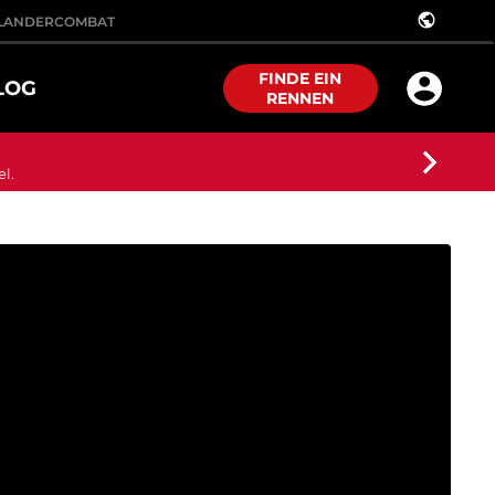
public
LANDER
COMBAT
FINDE EIN
LOG
RENNEN
el.